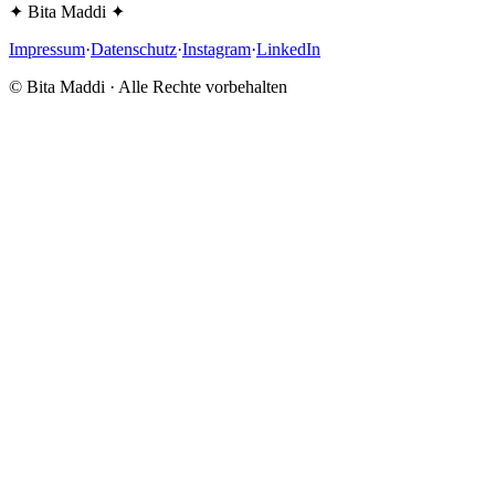
✦ Bita Maddi ✦
Impressum
·
Datenschutz
·
Instagram
·
LinkedIn
© Bita Maddi · Alle Rechte vorbehalten