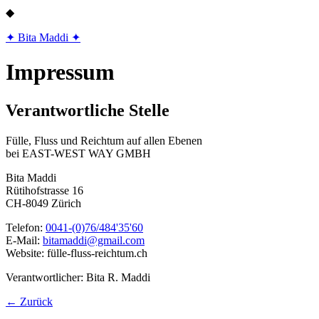
◆
✦ Bita Maddi ✦
Impressum
Verantwortliche Stelle
Fülle, Fluss und Reichtum auf allen Ebenen
bei EAST-WEST WAY GMBH
Bita Maddi
Rütihofstrasse 16
CH-8049 Zürich
Telefon:
0041-(0)76/484'35'60
E-Mail:
bitamaddi@gmail.com
Website:
fülle-fluss-reichtum.ch
Verantwortlicher:
Bita R. Maddi
← Zurück